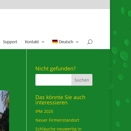
Support
Kontakt
Deutsch
Nicht gefunden?
Das könnte Sie auch
interessieren
IPM 2025
Neuer Firmenstandort
Schläuche neuwertig in