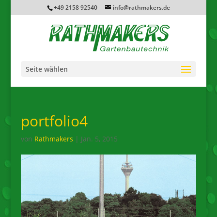
+49 2158 92540
info@rathmakers.de
Seite wählen
portfolio4
von
Rathmakers
|
Jan. 5, 2015