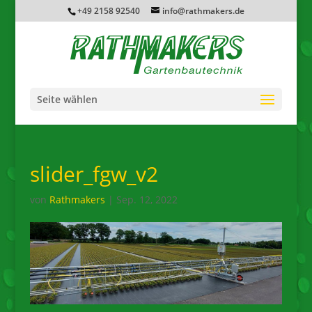
+49 2158 92540
info@rathmakers.de
Seite wählen
slider_fgw_v2
von
Rathmakers
|
Sep. 12, 2022